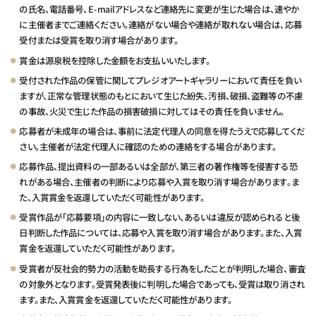
の氏名、電話番号、E-mailアドレスなど連絡先に変更が生じた場合は、速やか
に主催者までご連絡ください。連絡がない場合や連絡が取れない場合は、応募
受付または受賞を取り消す場合があります。
賞金は源泉税を控除した金額をお支払いいたします。
受付された作品の保管に関してプレジオアートギャラリーにおいて責任を負い
ますが、正常な管理状態のもとにおいて生じた紛失、汚損、破損、盗難等の不慮
の事故、火災で生じた作品の損害破損に対してはその責任を負いません。
応募者が未成年の場合は、事前に法定代理人の同意を得たうえで応募してくだ
さい。主催者が法定代理人に確認のための連絡をする場合があります。
応募作品、提出資料の一部あるいは全部が、第三者の著作権等を侵害する恐
れがある場合、主催者の判断により応募や入賞を取り消す場合があります。ま
た、入賞賞金を返還していただく可能性があります。
受賞作品が「応募要項」の内容に一致しない、あるいは違反が認められると後
日判断した作品については、応募や入賞を取り消す場合があります。また、入賞
賞金を返還していただく可能性があります。
受賞者が反社会的勢力の活動を助長する行為をしたことが判明した場合、審査
の対象外となります。受賞発表後に判明した場合であっても、受賞は取り消され
ます。また、入賞賞金を返還していただく可能性があります。