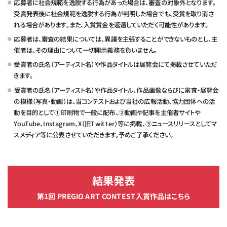
応募者に社会規範を逸脱する行為があった場合は、審査の対象外となります。
受賞発表後に社会規範を逸脱する行為が判明した場合でも、受賞を取り消さ
れる場合があります。また、入賞賞金を返還していただく可能性があります。
応募者は、審査の結果については、異議を主張することができないものとし、主
催者は、その理由について一切開示義務を負いません。
受賞者の氏名（アーティスト名）や作品タイトルは展覧会にて掲載させていただ
きます。
受賞者の氏名（アーティスト名）や作品タイトル、作品画像ならびに審査・展覧会
の模様（写真・動画）は、当コンテストおよび当社の広報活動、協力団体への活
動を目的として①印刷物で一般に配布、②動画や記事を主催者サイトや
YouTube、Instagram、X（旧Twitter）等に掲載、③ニュースリリースとしてマ
スメディア等に公表させていただきます。予めご了承ください。
結果発表
第1回 PREGIO ART CONTEST入賞作品はこちら